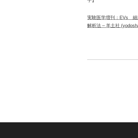
子】
実験医学増刊：EVs 
解析法 – 羊土社 (yodosha.