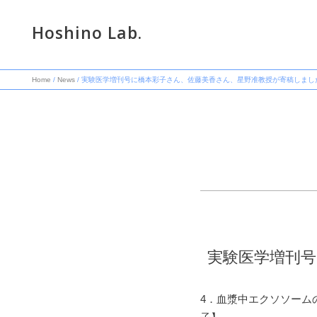
Hoshino Lab.
Home
/
News
/ 実験医学増刊号に橋本彩子さん、佐藤美香さん、星野准教授が寄稿しまし
実験医学増刊
4．血漿中エクソソーム