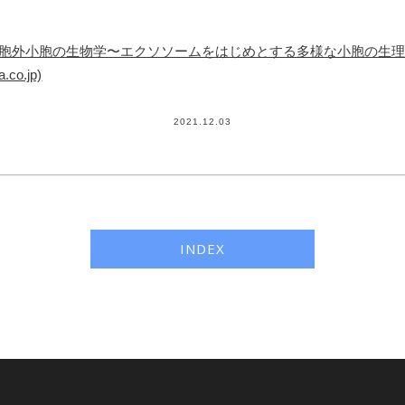
細胞外小胞の生物学〜エクソソームをはじめとする多様な小胞の生
co.jp)
2021.12.03
INDEX