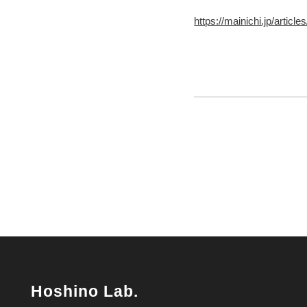
https://mainichi.jp/arti
Hoshino Lab.