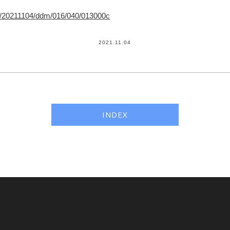
cles/20211104/ddm/016/040/013000c
2021.11.04
INDEX